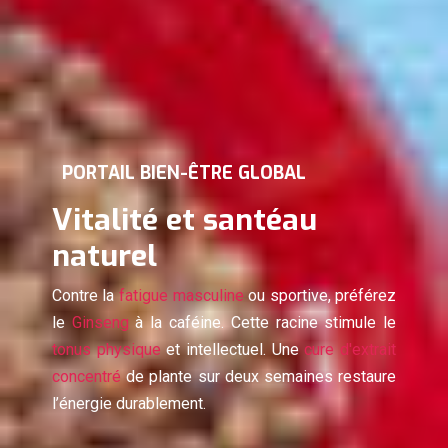
PORTAIL BIEN-ÊTRE GLOBAL
Vitalité et santé
au
naturel
Contre la
fatigue masculine
ou sportive, préférez
le
Ginseng
à la caféine. Cette racine stimule le
tonus physique
et intellectuel. Une
cure d'extrait
concentré
de plante sur deux semaines restaure
l’énergie durablement.