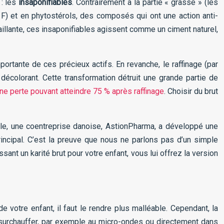
 : les
insaponifiables
. Contrairement à la partie « grasse » (les
E, F) et en phytostérols, des composés qui ont une action anti-
aillante, ces insaponifiables agissent comme un ciment naturel,
importante de ces précieux actifs. En revanche, le raffinage (par
décolorant. Cette transformation détruit une grande partie de
une perte pouvant atteindre 75 % après raffinage
. Choisir du brut
le, une coentreprise danoise, AstionPharma, a développé une
ncipal. C’est la preuve que nous ne parlons pas d’un simple
ant un karité brut pour votre enfant, vous lui offrez la version
e votre enfant, il faut le rendre plus malléable. Cependant, la
 surchauffer, par exemple au micro-ondes ou directement dans