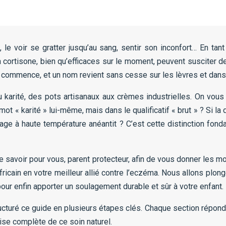
e voir se gratter jusqu’au sang, sentir son inconfort… En tan
cortisone, bien qu’efficaces sur le moment, peuvent susciter de
lle commence, et un nom revient sans cesse sur les lèvres et dans 
karité, des pots artisanaux aux crèmes industrielles. On vous 
le mot « karité » lui-même, mais dans le qualificatif « brut » ? Si 
age à haute température anéantit ? C’est cette distinction fon
e savoir pour vous, parent protecteur, afin de vous donner les m
fricain en votre meilleur allié contre l’eczéma. Nous allons plo
pour enfin apporter un soulagement durable et sûr à votre enfant.
turé ce guide en plusieurs étapes clés. Chaque section répondr
ise complète de ce soin naturel.