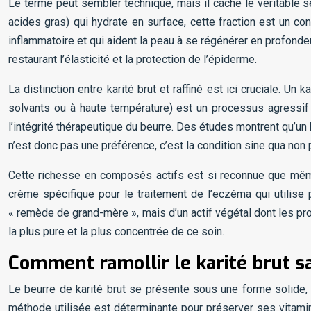
Le terme peut sembler technique, mais il cache le véritable se
acides gras) qui hydrate en surface, cette fraction est un con
inflammatoire et qui aident la peau à se régénérer en profonde
restaurant l’élasticité et la protection de l’épiderme.
La distinction entre karité brut et raffiné est ici cruciale. Un
solvants ou à haute température) est un processus agressif q
l’intégrité thérapeutique du beurre. Des études montrent qu’un 
n’est donc pas une préférence, c’est la condition sine qua non p
Cette richesse en composés actifs est si reconnue que même
crème spécifique pour le traitement de l’eczéma qui utilis
« remède de grand-mère », mais d’un actif végétal dont les prop
la plus pure et la plus concentrée de ce soin.
Comment ramollir le karité brut s
Le beurre de karité brut se présente sous une forme solide, pa
méthode utilisée est déterminante pour préserver ses vitami