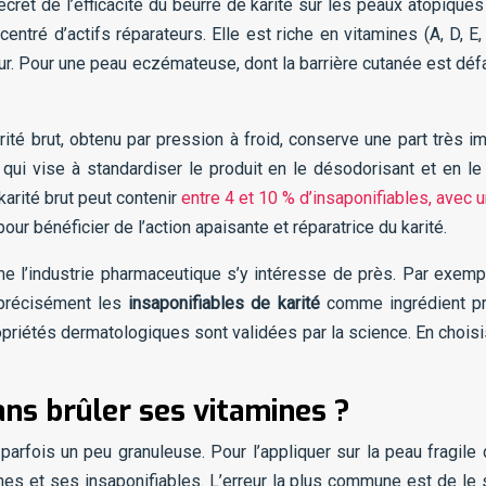
cret de l’efficacité du beurre de karité sur les peaux atopiques
centré d’actifs réparateurs. Elle est riche en vitamines (A, D, 
ur. Pour une peau eczémateuse, dont la barrière cutanée est déf
 karité brut, obtenu par pression à froid, conserve une part très 
ui vise à standardiser le produit en le désodorisant et en le 
karité brut peut contenir
entre 4 et 10 % d’insaponifiables, avec 
our bénéficier de l’action apaisante et réparatrice du karité.
 l’industrie pharmaceutique s’y intéresse de près. Par exemp
e précisément les
insaponifiables de karité
comme ingrédient pri
riétés dermatologiques sont validées par la science. En choisiss
ans brûler ses vitamines ?
rfois un peu granuleuse. Pour l’appliquer sur la peau fragile d
nes et ses insaponifiables. L’erreur la plus commune est de le