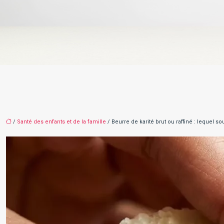
/
Santé des enfants et de la famille
/ Beurre de karité brut ou raffiné : lequel s