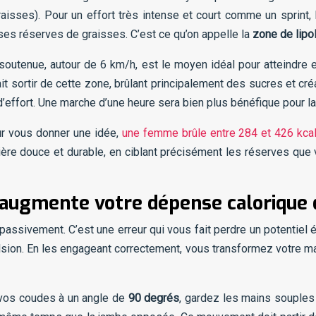
graisses). Pour un effort très intense et court comme un sprint,
s ses réserves de graisses. C’est ce qu’on appelle la
zone de lipo
 soutenue, autour de 6 km/h, est le moyen idéal pour atteindr
rait sortir de cette zone, brûlant principalement des sucres et cr
effort. Une marche d’une heure sera bien plus bénéfique pour la
ur vous donner une idée,
une femme brûle entre 284 et 426 kca
re douce et durable, en ciblant précisément les réserves que v
ugmente votre dépense calorique 
passivement. C’est une erreur qui vous fait perdre un potentie
sion. En les engageant correctement, vous transformez votre marc
 vos coudes à un angle de
90 degrés
, gardez les mains souples 