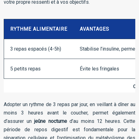
votre propre ressenti et à vos objectifs.
RYTHME ALIMENTAIRE
AVANTAGES
3 repas espacés (4-5h)
Stabilise l’insuline, permet
5 petits repas
Évite les fringales
Co
Adopter un rythme de 3 repas par jour, en veillant à dîner au
moins 3 heures avant le coucher, permet également
d’assurer un
jeûne nocturne
d’au moins 12 heures. Cette
période de repos digestif est fondamentale pour la
réparation cellulaire et l’optimisation du métabolisme des