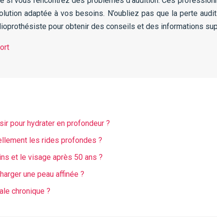
te si vous rencontrez des problèmes d’audition. Ces professionn
olution adaptée à vos besoins. N’oubliez pas que la perte auditi
udioprothésiste pour obtenir des conseils et des informations sup
ort
sir pour hydrater en profondeur ?
llement les rides profondes ?
ns et le visage après 50 ans ?
harger une peau affinée ?
cale chronique ?